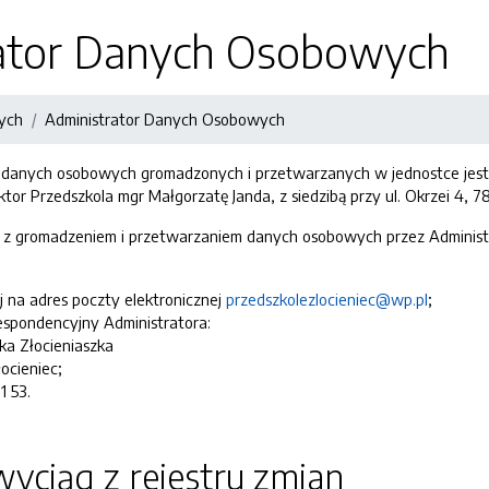
ator Danych Osobowych
ych
Administrator Danych Osobowych
 danych osobowych gromadzonych i przetwarzanych w jednostce jest P
or Przedszkola mgr Małgorzatę Janda, z siedzibą przy ul. Okrzei 4, 78
 z gromadzeniem i przetwarzaniem danych osobowych przez Administr
j na adres poczty elektronicznej
przedszkolezlocieniec@wp.pl
;
espondencyjny Administratora:
ka Złocieniaszka
łocieniec;
1 53.
yciąg z rejestru zmian