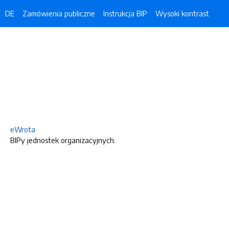
DE
Zamówienia publiczne
Instrukcja BIP
Wysoki kontrast
eWrota
BIPy jednostek organizacyjnych.