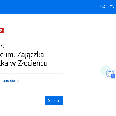
UA
EN
nej
e im. Zajączka
zka w Złocieńcu
tatnio dodane
Szukaj