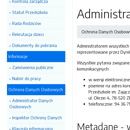
Kontrola zarządcza
Administr
Statut Przedszkola
Rada Rodziców
Ochrona Danych Osobow
Rekrutacja dzieci
Dokumenty do pobrania
Administratorem wszystkich
reprezentowane przez Dyrekt
Informacje
Wszystkie pytania związane
Zamówienia publiczne
komunikacyjnych:
Nabór do pracy
w wersji elektroniczne
pisemnie na adres kor
Ochrona Danych Osobowych
Przedszkole im. Zającz
ul. Okrzei 4, 78-520 Z
Administrator Danych
telefonicznie: 94 36 71
Osobowych
Inspektor Ochrony Danych
Metadane - w
Klauzula informacyjna