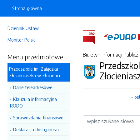
Strona główna
Dziennik Ustaw
Monitor Polski
Biuletyn Informacji Publicz
Menu przedmiotowe
Przedszkol
Przedszkole im. Zajączka
Złocienias
Złocieniaszka w Złocieńcu
Dane teleadresowe
os
Klauzula informacyjna
RODO
Sprawozdania finansowe
Wyszukiwarka
Deklaracja dostępnosci