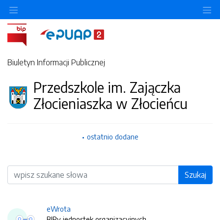
O
Biuletyn Informacji Publicznej
Przedszkole im. Zajączka
Złocieniaszka w Złocieńcu
ostatnio dodane
Wyszukiwarka
Szukaj
eWrota
BIPy jednostek organizacyjnych.