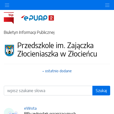
O
Biuletyn Informacji Publicznej
Przedszkole im. Zajączka
Złocieniaszka w Złocieńcu
ostatnio dodane
Wyszukiwarka
Szukaj
eWrota
BIPy jednostek organizacyjnych.