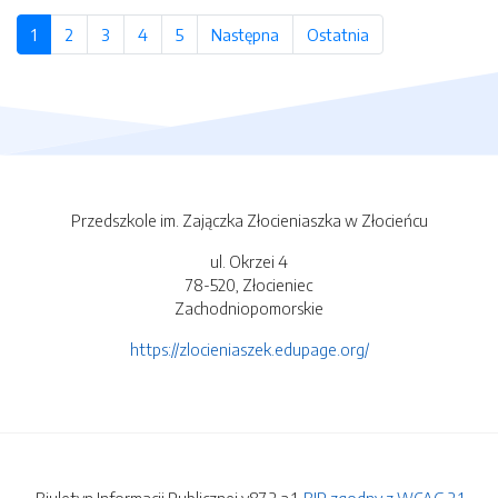
1
(bieżąca strona)
2
strona
3
strona
4
strona
5
strona
Następna
strona
Ostatnia
strona
Przedszkole im. Zajączka Złocieniaszka w Złocieńcu
ul. Okrzei 4
78-520, Złocieniec
Zachodniopomorskie
https://zlocieniaszek.edupage.org/