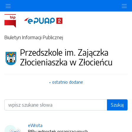
O
Biuletyn Informacji Publicznej
Przedszkole im. Zajączka
Złocieniaszka w Złocieńcu
ostatnio dodane
Wyszukiwarka
Szukaj
eWrota
BIPy jednostek organizacyjnych.