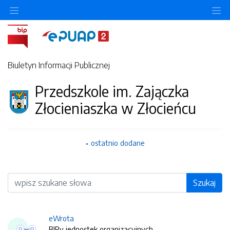
O
Biuletyn Informacji Publicznej
Przedszkole im. Zajączka
Złocieniaszka w Złocieńcu
ostatnio dodane
Wyszukiwarka
Szukaj
eWrota
BIPy jednostek organizacyjnych.