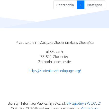
Poprzednia
1
Następna
Przedszkole im. Zajączka Złocieniaszka w Złocieńcu
ul. Okrzei 4
78-520, Złocieniec
Zachodniopomorskie
https://zlocieniaszek.edupage.org/
Biuletyn Informacji Publicznej v87.2.a.1.
BIP zgodny z WCAG 2.1
© 2003 - 2026 Wszystkie prawa zastrzeżone.
Wytwórnia