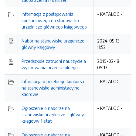
zaopatrzenia i rozliczeń
Informacja z postępowania
- KATALOG -
konkursowego na stanowisko
urzędnicze głównego księgowego
Nabór na stanowisko urzędnicze -
2024-05-13
główny księgowy
11:52
Przedszkole zatrudni nauczyciela
2019-02-18
wychowania przedszkolnego
09:13
Informacja o przebiegu konkursu
- KATALOG -
na stanowisko administacyjno-
kadrowe
Ogłoszenie o naborze na
- KATALOG -
stanowisko urzędnicze - główny
księgowy 1 etat
Ogłoszenie o naborze na
- KATALOG -