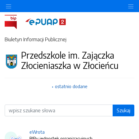
O
Biuletyn Informacji Publicznej
Przedszkole im. Zajączka
Złocieniaszka w Złocieńcu
ostatnio dodane
Wyszukiwarka
Szukaj
eWrota
BIPy jednostek organizacyjnych.