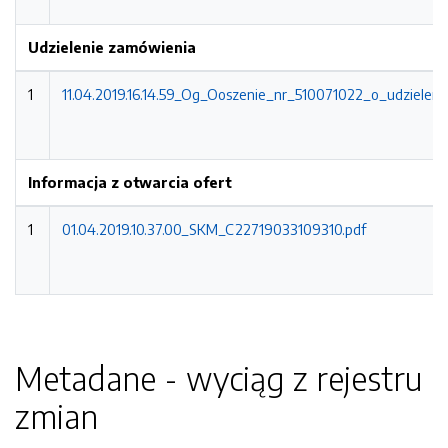
Udzielenie zamówienia
1
11.04.2019.16.14.59_Og_Ooszenie_nr_510071022_o_udzieleni
Informacja z otwarcia ofert
1
01.04.2019.10.37.00_SKM_C22719033109310.pdf
Metadane - wyciąg z rejestru
zmian