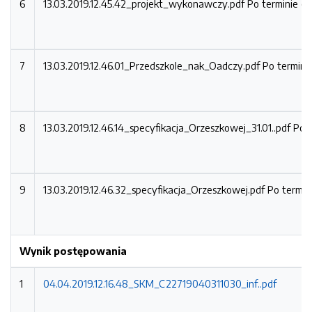
6
13.03.2019.12.45.42_projekt_wykonawczy.pdf
Po terminie ot
7
13.03.2019.12.46.01_Przedszkole_nak_Oadczy.pdf
Po termini
8
13.03.2019.12.46.14_specyfikacja_Orzeszkowej_31.01..pdf
Po t
9
13.03.2019.12.46.32_specyfikacja_Orzeszkowej.pdf
Po termin
Wynik postępowania
1
04.04.2019.12.16.48_SKM_C22719040311030_inf..pdf